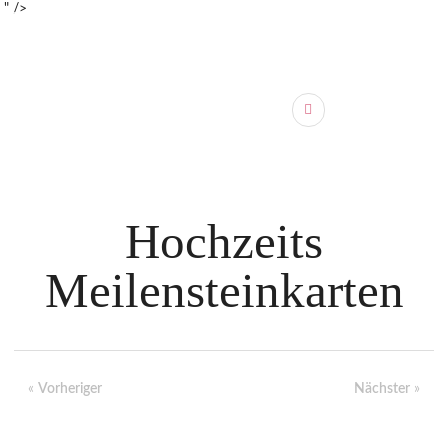
" />
Hochzeits
Meilensteinkarten
«
Vorheriger
Nächster
»