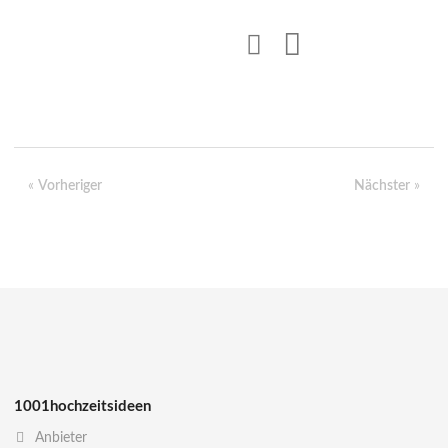
«
Vorheriger
Nächster
»
1001hochzeitsideen
Anbieter