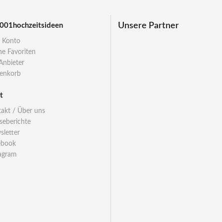
Unsere Partner
001hochzeitsideen
 Konto
e Favoriten
Anbieter
enkorb
t
akt / Über uns
seberichte
letter
ebook
agram