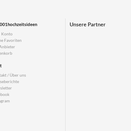
Unsere Partner
001hochzeitsideen
 Konto
e Favoriten
Anbieter
enkorb
t
akt / Über uns
seberichte
letter
ebook
agram