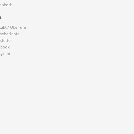
enkorb
t
akt / Über uns
seberichte
letter
ebook
agram