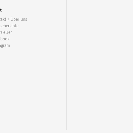
t
akt / Über uns
seberichte
letter
ebook
agram