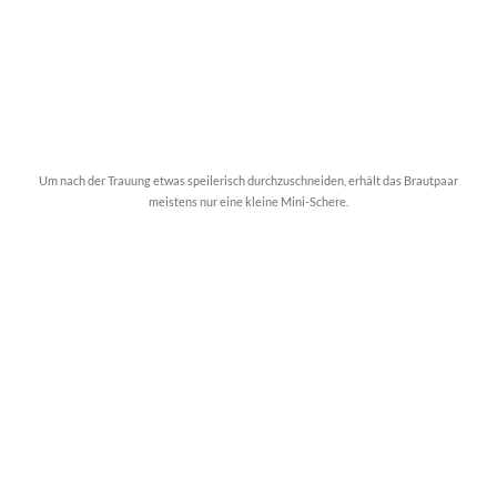
Um nach der Trauung etwas speilerisch durchzuschneiden, erhält das Brautpaar
meistens nur eine kleine Mini-Schere.